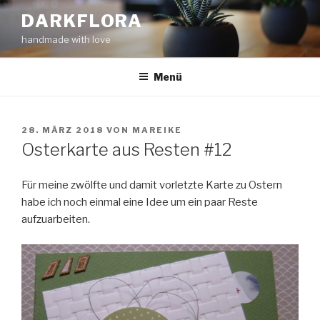
Zum
DARKFLORA
Inhalt
handmade with love
springen
Menü
VERÖFFENTLICHT
28. MÄRZ 2018
VON
MAREIKE
AM
Osterkarte aus Resten #12
Für meine zwölfte und damit vorletzte Karte zu Ostern
habe ich noch einmal eine Idee um ein paar Reste
aufzuarbeiten.