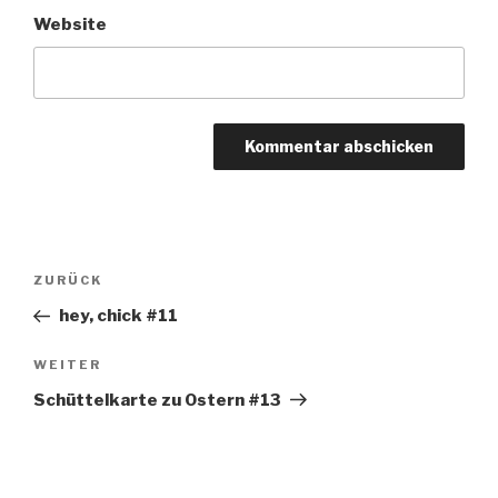
Website
Beitragsnavigation
Vorheriger
ZURÜCK
Beitrag
hey, chick #11
Nächster
WEITER
Beitrag
Schüttelkarte zu Ostern #13