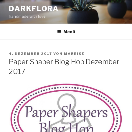
Zum
DARKFLORA
Inhalt
handmade with love
springen
Menü
VERÖFFENTLICHT
4. DEZEMBER 2017
VON
MAREIKE
AM
Paper Shaper Blog Hop Dezember
2017