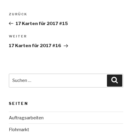
Beitragsnavigation
Vorheriger
ZURÜCK
Beitrag
17 Karten für 2017 #15
Nächster
WEITER
Beitrag
17 Karten für 2017 #16
Suche
Suche
nach:
SEITEN
Auftragsarbeiten
Flohmarkt