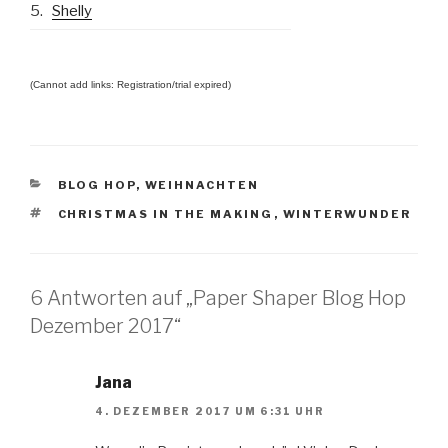
5.
Shelly
(Cannot add links: Registration/trial expired)
KATEGORIEN
BLOG HOP
,
WEIHNACHTEN
SCHLAGWÖRTER
CHRISTMAS IN THE MAKING
,
WINTERWUNDER
6 Antworten auf „Paper Shaper Blog Hop
Dezember 2017“
Jana
4. DEZEMBER 2017 UM 6:31 UHR