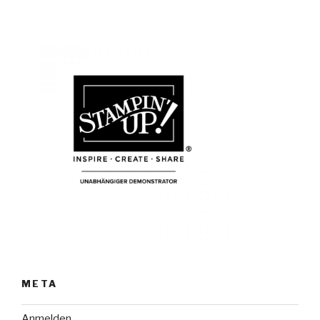
META
Anmelden