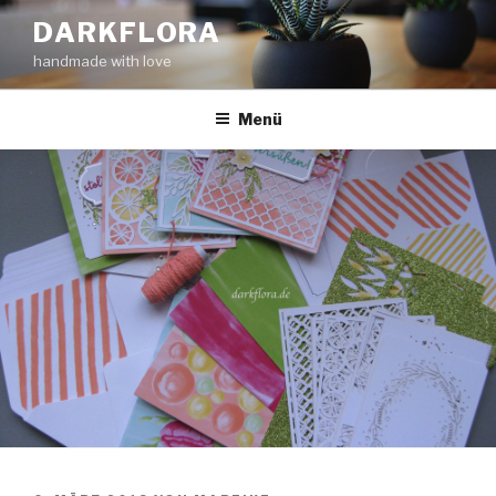
Zum
DARKFLORA
Inhalt
handmade with love
springen
Menü