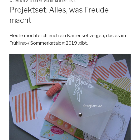
VERÖFFENTLICHT
6. MÄRZ 2019
VON
MAREIKE
AM
Projektset: Alles, was Freude
macht
Heute möchte ich euch ein Kartenset zeigen, das es im
Frühling-/ Sommerkatalog 2019 gibt.