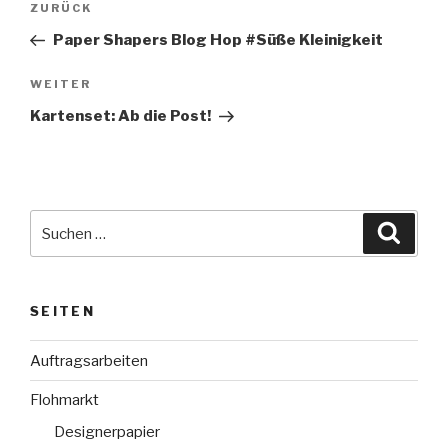
Vorheriger
ZURÜCK
Beitrag
Paper Shapers Blog Hop #Süße Kleinigkeit
Nächster
WEITER
Beitrag
Kartenset: Ab die Post!
Suche
Suche
nach:
SEITEN
Auftragsarbeiten
Flohmarkt
Designerpapier