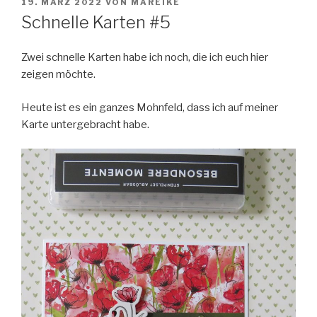
VERÖFFENTLICHT
19. MÄRZ 2022
VON
MAREIKE
AM
Schnelle Karten #5
Zwei schnelle Karten habe ich noch, die ich euch hier
zeigen möchte.
Heute ist es ein ganzes Mohnfeld, dass ich auf meiner
Karte untergebracht habe.