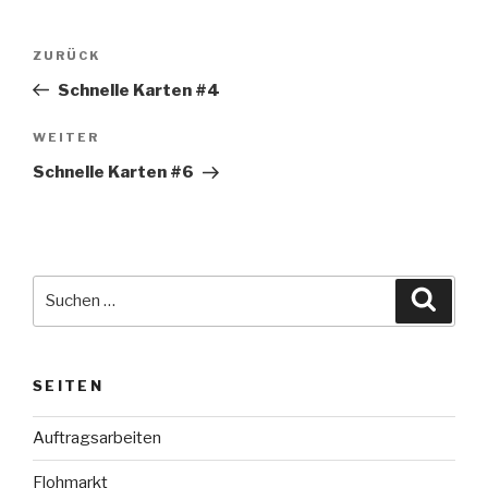
Beitragsnavigation
Vorheriger
ZURÜCK
Beitrag
Schnelle Karten #4
Nächster
WEITER
Beitrag
Schnelle Karten #6
Suche
Suche
nach:
SEITEN
Auftragsarbeiten
Flohmarkt