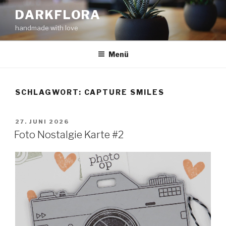
Zum
DARKFLORA
Inhalt
handmade with love
springen
Menü
SCHLAGWORT:
CAPTURE SMILES
VERÖFFENTLICHT
27. JUNI 2026
AM
Foto Nostalgie Karte #2