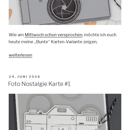
Wie am
Mittwoch schon versprochen
, möchte ich euch
heute meine „Bunte“ Karten-Variante zeigen,
„Foto
weiterlesen
Nostalgie
Karte
#2“
VERÖFFENTLICHT
24. JUNI 2026
AM
Foto Nostalgie Karte #1