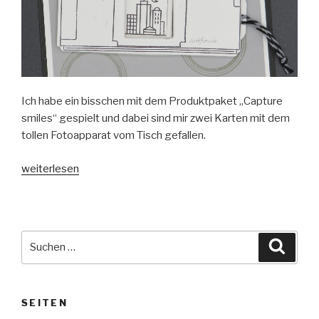
Ich habe ein bisschen mit dem Produktpaket „Capture
smiles“ gespielt und dabei sind mir zwei Karten mit dem
tollen Fotoapparat vom Tisch gefallen.
„Foto
weiterlesen
Nostalgie
Karte
#1“
Suche
Suche
nach:
SEITEN