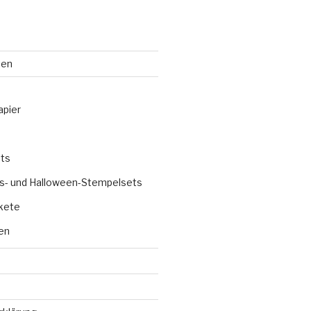
ten
apier
ts
s- und Halloween-Stempelsets
kete
en