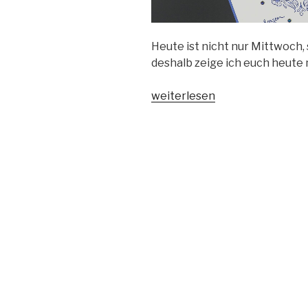
Heute ist nicht nur Mittwoch,
deshalb zeige ich euch heute
„Mini-
weiterlesen
Serie
Pretty
Medallion
#1“