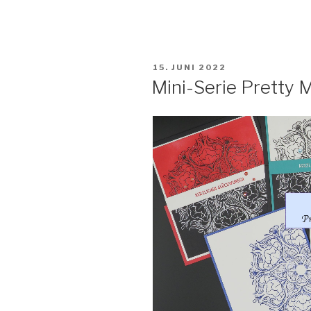
zur
Silberhochzeit“
VERÖFFENTLICHT
15. JUNI 2022
AM
Mini-Serie Pretty M