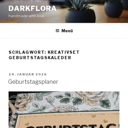
Zum
DARKFLORA
Inhalt
handmade with love
springen
Menü
SCHLAGWORT:
KREATIVSET
GEBURTSTAGSKALEDER
VERÖFFENTLICHT
24. JANUAR 2026
AM
Geburtstagsplaner