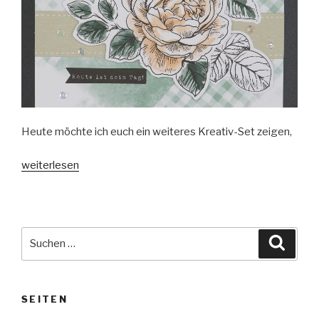
Heute möchte ich euch ein weiteres Kreativ-Set zeigen,
„Kreativ-
weiterlesen
Set
Geburtstagsplaner“
Suche
Suche
nach:
SEITEN