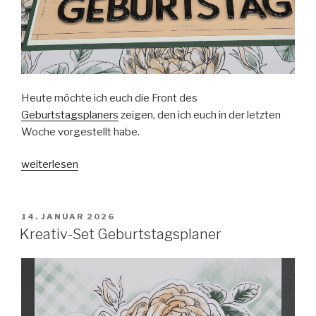
Heute möchte ich euch die Front des
Geburtstagsplaners
zeigen, den ich euch in der letzten
Woche vorgestellt habe.
„Geburtstagsplaner“
weiterlesen
VERÖFFENTLICHT
14. JANUAR 2026
AM
Kreativ-Set Geburtstagsplaner