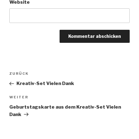
Website
Beitragsnavigation
Vorheriger
ZURÜCK
Beitrag
Kreativ-Set Vielen Dank
Nächster
WEITER
Beitrag
Geburtstagskarte aus dem Kreativ-Set Vielen
Dank