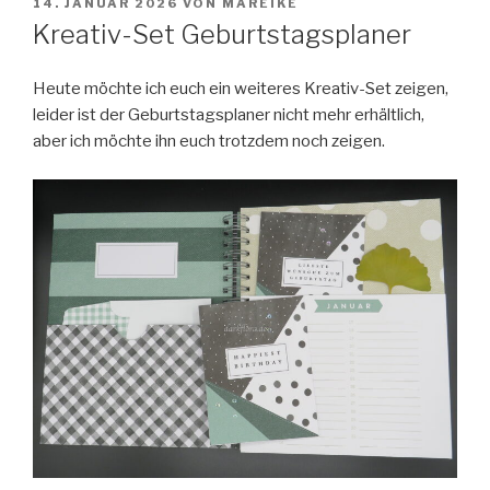
VERÖFFENTLICHT
14. JANUAR 2026
VON
MAREIKE
AM
Kreativ-Set Geburtstagsplaner
Heute möchte ich euch ein weiteres Kreativ-Set zeigen,
leider ist der Geburtstagsplaner nicht mehr erhältlich,
aber ich möchte ihn euch trotzdem noch zeigen.