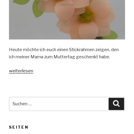
Heute möchte ich euch einen Stickrahmen zeigen, den
ich meiner Mama zum Muttertag geschenkt habe.
„Mohnblüten-
weiterlesen
Stickrahmen-
Deko“
Suche
Suche
nach:
SEITEN