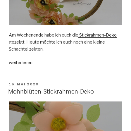
Am Wochenende habe ich euch die
Stickrahmen-Deko
gezeigt. Heute möchte ich euch noch eine kleine
Schachtel zeigen,
„Mohnblüten-
weiterlesen
Schachtel“
VERÖFFENTLICHT
16. MAI 2020
AM
Mohnblüten-Stickrahmen-Deko