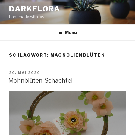
Zum
DARKFLORA
Inhalt
handmade with love
springen
Menü
SCHLAGWORT:
MAGNOLIENBLÜTEN
VERÖFFENTLICHT
20. MAI 2020
AM
Mohnblüten-Schachtel