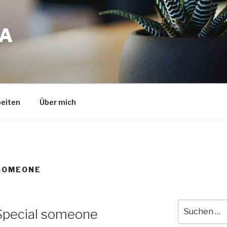
A
eiten
Über mich
 SOMEONE
Suche
Special someone
nach: