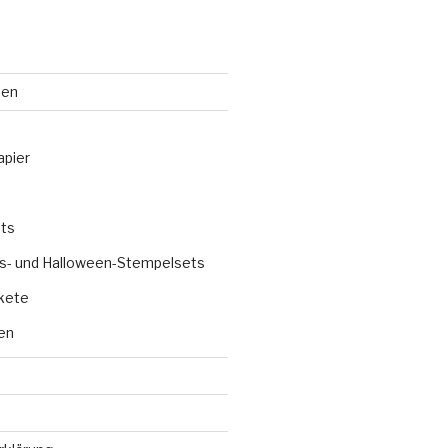
ten
apier
ts
s- und Halloween-Stempelsets
kete
en