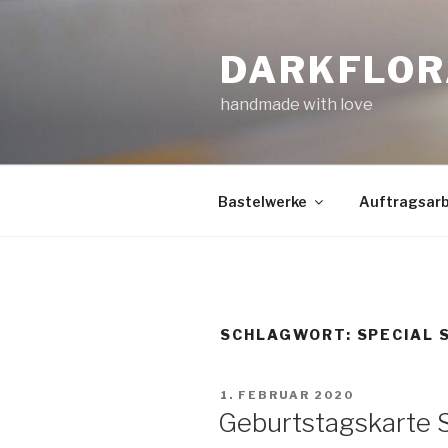
Zum
Inhalt
DARKFLOR
springen
handmade with love
Bastelwerke
Auftragsarb
SCHLAGWORT:
SPECIAL
VERÖFFENTLICHT
1. FEBRUAR 2020
AM
Geburtstagskarte 