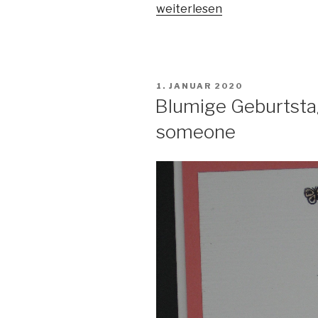
„Geburtstagskarte
weiterlesen
Special
someone“
VERÖFFENTLICHT
1. JANUAR 2020
AM
Blumige Geburtsta
someone