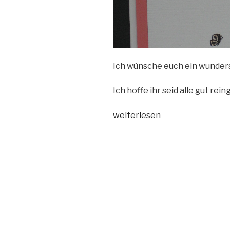
Ich wünsche euch ein wunders
Ich hoffe ihr seid alle gut re
„Blumige
weiterlesen
Geburtstagskarte
Special
someone“