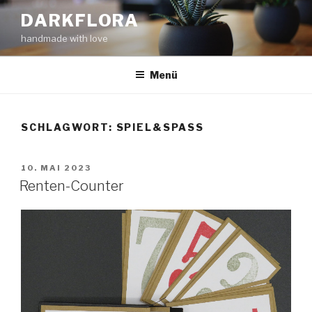
Zum
DARKFLORA
Inhalt
handmade with love
springen
Menü
SCHLAGWORT:
SPIEL&SPASS
VERÖFFENTLICHT
10. MAI 2023
AM
Renten-Counter