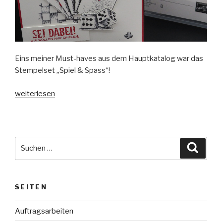
Eins meiner Must-haves aus dem Hauptkatalog war das
Stempelset „Spiel & Spass“!
„Quadratische
weiterlesen
Karte
mit
Spiel
&
Suche
Suche
Spass“
nach:
SEITEN
Auftragsarbeiten