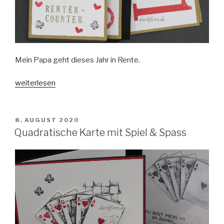
Mein Papa geht dieses Jahr in Rente.
„Renten-
weiterlesen
Counter“
VERÖFFENTLICHT
8. AUGUST 2020
AM
Quadratische Karte mit Spiel & Spass