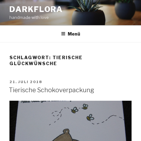
Zum
DARKFLORA
Inhalt
handmade with love
springen
Menü
SCHLAGWORT:
TIERISCHE
GLÜCKWÜNSCHE
VERÖFFENTLICHT
21. JULI 2018
AM
Tierische Schokoverpackung