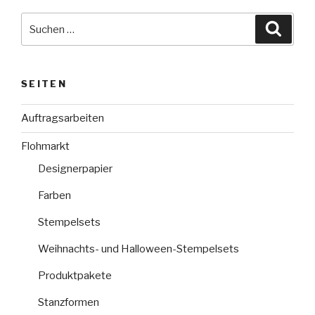
A-
Bration“
Suche
Suche
nach:
SEITEN
Auftragsarbeiten
Flohmarkt
Designerpapier
Farben
Stempelsets
Weihnachts- und Halloween-Stempelsets
Produktpakete
Stanzformen