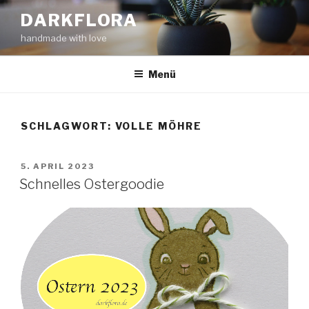
Zum
DARKFLORA
Inhalt
handmade with love
springen
Menü
SCHLAGWORT:
VOLLE MÖHRE
VERÖFFENTLICHT
5. APRIL 2023
AM
Schnelles Ostergoodie