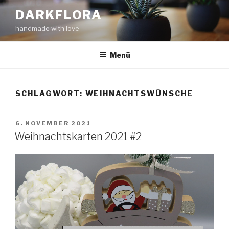
Zum
DARKFLORA
Inhalt
handmade with love
springen
Menü
SCHLAGWORT:
WEIHNACHTSWÜNSCHE
VERÖFFENTLICHT
6. NOVEMBER 2021
AM
Weihnachtskarten 2021 #2