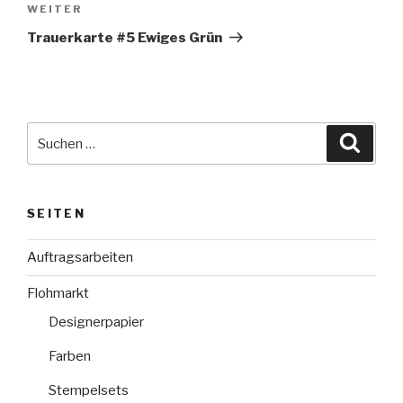
Nächster
WEITER
Beitrag
Trauerkarte #5 Ewiges Grün
Suche
Suche
nach:
SEITEN
Auftragsarbeiten
Flohmarkt
Designerpapier
Farben
Stempelsets