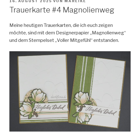
VERÖFFENTLICHT
16. AUGUST 2025
VON
MAREIKE
AM
Trauerkarte #4 Magnolienweg
Meine heutigen Trauerkarten, die ich euch zeigen
möchte, sind mit dem Designerpapier „Magnolienweg“
und dem Stempelset „Voller Mitgefühl“ entstanden.