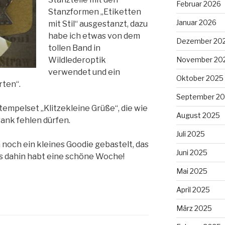
Februar 2026
Stanzformen „Etiketten
Januar 2026
mit Stil“ ausgestanzt, dazu
habe ich etwas von dem
Dezember 20
tollen Band in
November 20
Wildlederoptik
verwendet und ein
Oktober 2025
rten“.
September 2
empelset „Klitzekleine Grüße“, die wie
August 2025
rank fehlen dürfen.
Juli 2025
 noch ein kleines Goodie gebastelt, das
Juni 2025
is dahin habt eine schöne Woche!
Mai 2025
April 2025
März 2025