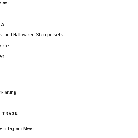
apier
ts
s- und Halloween-Stempelsets
kete
en
rklärung
EITRÄGE
 ein Tag am Meer