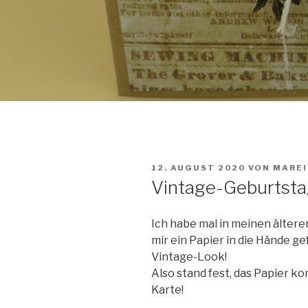
VERÖFFENTLICHT
12. AUGUST 2020
VON
MAREI
AM
Vintage-Geburtsta
Ich habe mal in meinen ältere
mir ein Papier in die Hände g
Vintage-Look!
Also stand fest, das Papier k
Karte!