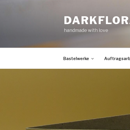
Zum
Inhalt
DARKFLOR
springen
handmade with love
Bastelwerke
Auftragsarb