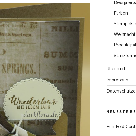
Designerp
Farben
Stempelse
Weihnacht
Produktpa
Stanzform
Über mich
Impressum
Datenschutze
NEUESTE B
Fun-Fold-Card