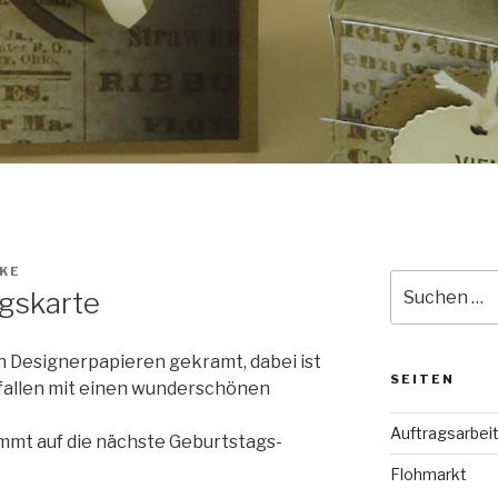
KE
Suche
gskarte
nach:
n Designerpapieren gekramt, dabei ist
SEITEN
efallen mit einen wunderschönen
Auftragsarbei
ommt auf die nächste Geburtstags-
Flohmarkt