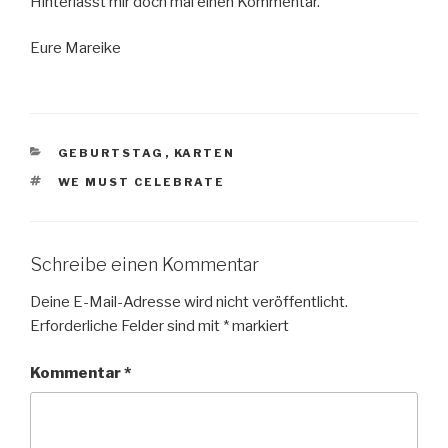
Hinterlasst mir doch mal einen Kommentar.
Eure Mareike
KATEGORIEN
GEBURTSTAG
,
KARTEN
SCHLAGWÖRTER
WE MUST CELEBRATE
Schreibe einen Kommentar
Deine E-Mail-Adresse wird nicht veröffentlicht.
Erforderliche Felder sind mit
*
markiert
Kommentar
*