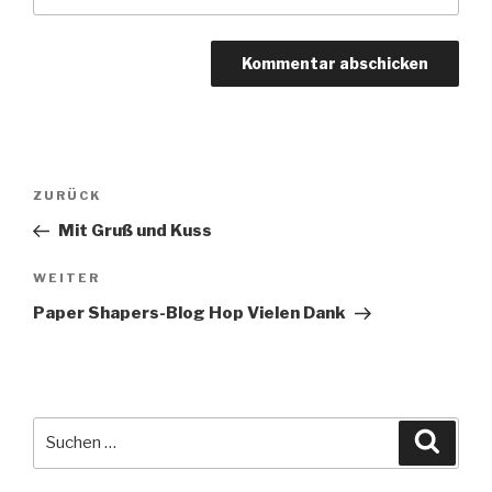
Beitragsnavigation
Vorheriger
ZURÜCK
Beitrag
Mit Gruß und Kuss
Nächster
WEITER
Beitrag
Paper Shapers-Blog Hop Vielen Dank
Suche
Suche
nach: