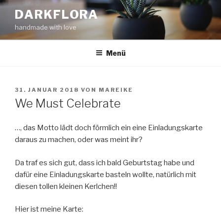
Zum
DARKFLORA
Inhalt
handmade with love
springen
Menü
VERÖFFENTLICHT
31. JANUAR 2018
VON
MAREIKE
AM
We Must Celebrate
…, das Motto lädt doch förmlich ein eine Einladungskarte
daraus zu machen, oder was meint ihr?
Da traf es sich gut, dass ich bald Geburtstag habe und
dafür eine Einladungskarte basteln wollte, natürlich mit
diesen tollen kleinen Kerlchen!!
Hier ist meine Karte: