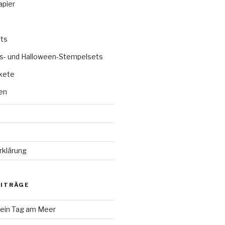
apier
ts
s- und Halloween-Stempelsets
kete
en
rklärung
EITRÄGE
 ein Tag am Meer