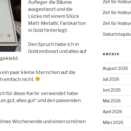
Zeit für Hobby
Aufleger die Bäume
ausgestanzt und die
Zeit für Hobby
Lücke mit einem Stück
Matt-Metallic Farbkarton
Zeit für Hobby
in Gold hinterlegt.
Geburtstagska
Den Spruch habe ich in
Gold embosst und alles auf
ARCHIV
 geklebt.
August 2026
 ein paar kleine Sternchen auf die
h einfach nicht.
Juli 2026
Juni 2026
ich für diese Karte verwendet habe
um gut, alles gut“ und den passenden
Mai 2026
April 2026
chönes Wochenende und einen schönen
März 2026