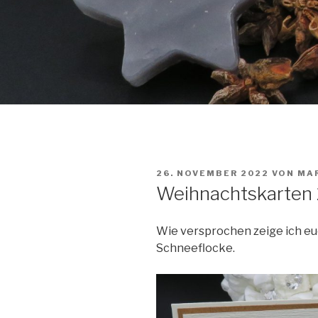
VERÖFFENTLICHT
26. NOVEMBER 2022
VON
MA
AM
Weihnachtskarten
Wie versprochen zeige ich e
Schneeflocke.