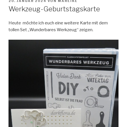
VERÖFFENTLICHT
20. JANUAR 2024
VON
MAREIKE
AM
Werkzeug-Geburtstagskarte
Heute möchte ich euch eine weitere Karte mit dem
tollen Set „Wunderbares Werkzeug“ zeigen.