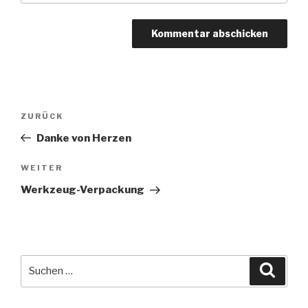
Beitragsnavigation
Vorheriger
ZURÜCK
Beitrag
Danke von Herzen
Nächster
WEITER
Beitrag
Werkzeug-Verpackung
Suche
Suche
nach: