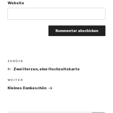
Website
Beitragsnavigation
Vorheriger
ZURÜCK
Beitrag
Zwei Herzen, eine Hochzeitskarte
Nächster
WEITER
Beitrag
Kleines Dankeschön