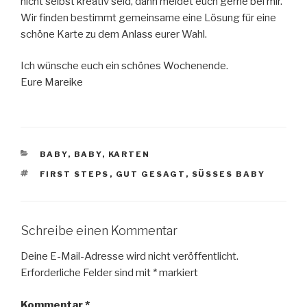
nicht selbst kreativ seid, dann meldet euch gerne bei mir.
Wir finden bestimmt gemeinsame eine Lösung für eine
schöne Karte zu dem Anlass eurer Wahl.
Ich wünsche euch ein schönes Wochenende.
Eure Mareike
KATEGORIEN
BABY
,
BABY
,
KARTEN
SCHLAGWÖRTER
FIRST STEPS
,
GUT GESAGT
,
SÜSSES BABY
Schreibe einen Kommentar
Deine E-Mail-Adresse wird nicht veröffentlicht.
Erforderliche Felder sind mit
*
markiert
Kommentar
*