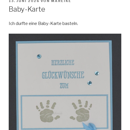
VERÖFFENTLICHT
13. JUNI 2026
VON
MAREIKE
AM
Baby-Karte
Ich durfte eine Baby-Karte basteln.