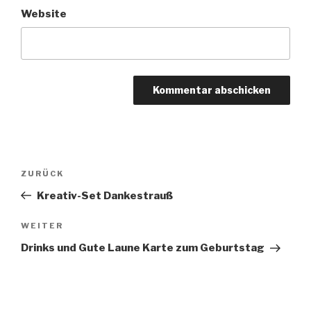
Website
Beitragsnavigation
Vorheriger
ZURÜCK
Beitrag
Kreativ-Set Dankestrauß
Nächster
WEITER
Beitrag
Drinks und Gute Laune Karte zum Geburtstag