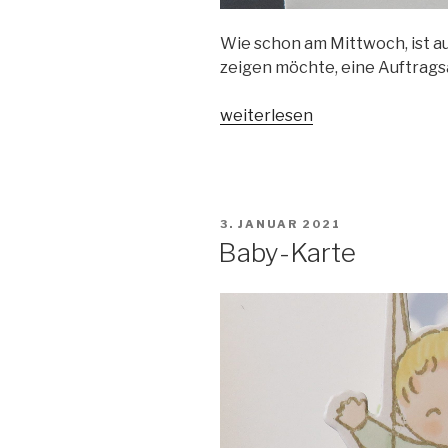
Wie schon am Mittwoch, ist au
zeigen möchte, eine Auftrags
„Baby-
weiterlesen
Box
voller
Schönheit“
VERÖFFENTLICHT
3. JANUAR 2021
AM
Baby-Karte