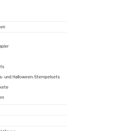
ten
apier
ts
s- und Halloween-Stempelsets
kete
en