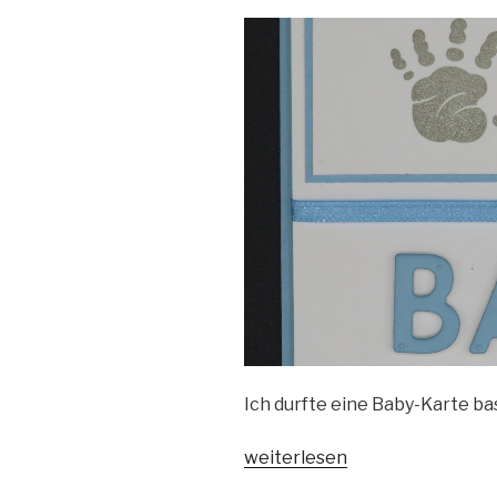
Ich durfte eine Baby-Karte ba
„Baby-
weiterlesen
Karte“