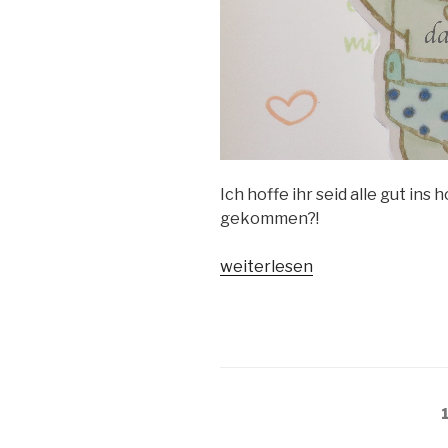
Ich hoffe ihr seid alle gut ins
gekommen?!
„Baby-
weiterlesen
Karte“
Beitragsnavigation