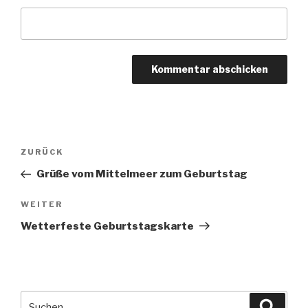
Beitragsnavigation
Vorheriger
ZURÜCK
Beitrag
Grüße vom Mittelmeer zum Geburtstag
Nächster
WEITER
Beitrag
Wetterfeste Geburtstagskarte
Suche
Suche