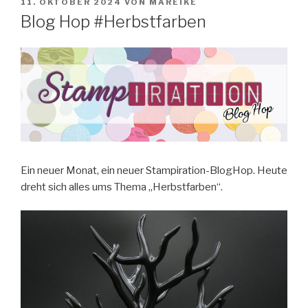
VERÖFFENTLICHT
11. OKTOBER 2024
VON
MAREIKE
AM
Blog Hop #Herbstfarben
Ein neuer Monat, ein neuer Stampiration-BlogHop. Heute
dreht sich alles ums Thema „Herbstfarben“.