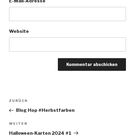
E-Mail-Adresse
Website
Beitragsnavigation
Vorheriger
ZURÜCK
Beitrag
Blog Hop #Herbstfarben
Nächster
WEITER
Beitrag
Halloween-Karten 2024 #1