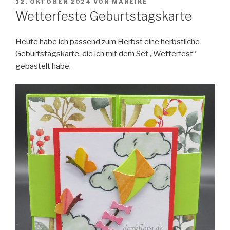
VERÖFFENTLICHT
12. OKTOBER 2024
VON
MAREIKE
AM
Wetterfeste Geburtstagskarte
Heute habe ich passend zum Herbst eine herbstliche
Geburtstagskarte, die ich mit dem Set „Wetterfest“
gebastelt habe.