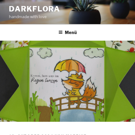
Zum
DARKFLORA
Inhalt
handmade with love
springen
Menü