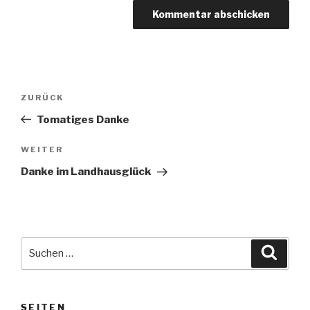
Beitragsnavigation
Vorheriger
ZURÜCK
Beitrag
Tomatiges Danke
Nächster
WEITER
Beitrag
Danke im Landhausglück
Suche
Suche
nach:
SEITEN