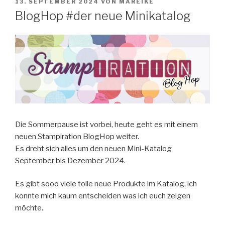
VERÖFFENTLICHT
13. SEPTEMBER 2024
VON
MAREIKE
AM
BlogHop #der neue Minikatalog
Die Sommerpause ist vorbei, heute geht es mit einem
neuen Stampiration BlogHop weiter.
Es dreht sich alles um den neuen Mini-Katalog
September bis Dezember 2024.
Es gibt sooo viele tolle neue Produkte im Katalog, ich
konnte mich kaum entscheiden was ich euch zeigen
möchte.