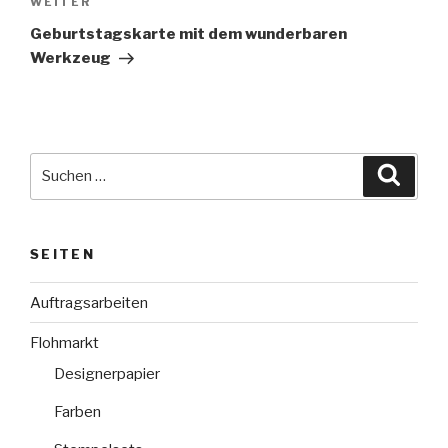
Nächster
WEITER
Beitrag
Geburtstagskarte mit dem wunderbaren
Werkzeug
Suche
Suche
nach:
SEITEN
Auftragsarbeiten
Flohmarkt
Designerpapier
Farben