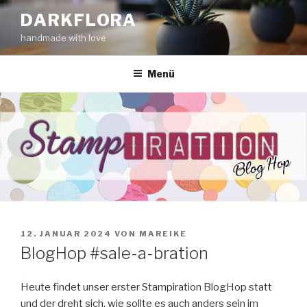
Zum
DARKFLORA
Inhalt
handmade with love
springen
Menü
VERÖFFENTLICHT
12. JANUAR 2024
VON
MAREIKE
AM
BlogHop #sale-a-bration
Heute findet unser erster Stampiration BlogHop statt
und der dreht sich, wie sollte es auch anders sein im