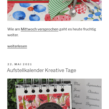
Wie am
Mittwoch versprochen
geht es heute fruchtig
weiter.
„Fruchtiger
weiterlesen
Rezept-
Ordner“
VERÖFFENTLICHT
22. MAI 2021
AM
Aufstellkalender Kreative Tage