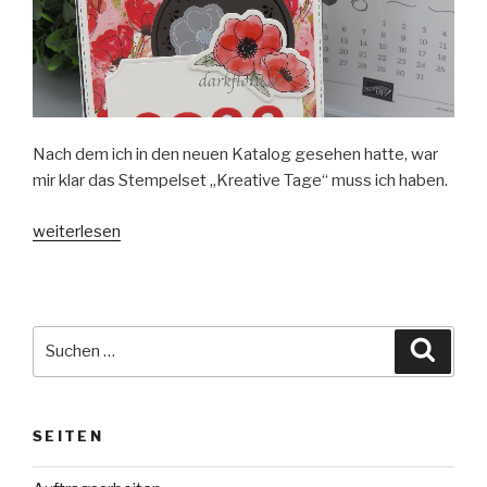
Nach dem ich in den neuen Katalog gesehen hatte, war
mir klar das Stempelset „Kreative Tage“ muss ich haben.
„Aufstellkalender
weiterlesen
Kreative
Tage“
Suche
Suche
nach:
SEITEN