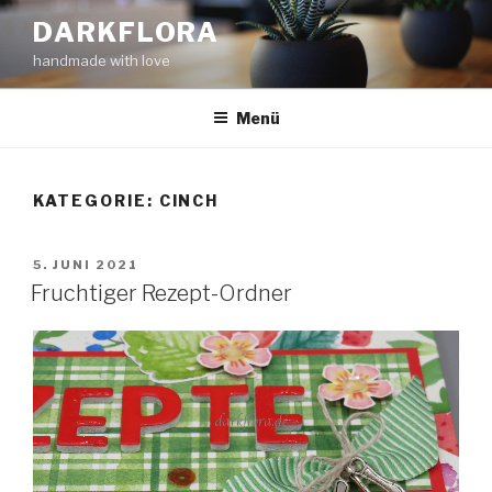
Zum
DARKFLORA
Inhalt
handmade with love
springen
Menü
KATEGORIE:
CINCH
VERÖFFENTLICHT
5. JUNI 2021
AM
Fruchtiger Rezept-Ordner