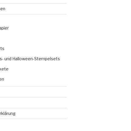
ten
apier
ts
s- und Halloween-Stempelsets
kete
en
rklärung