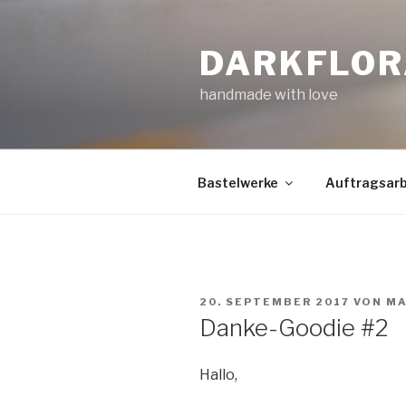
Zum
Inhalt
DARKFLOR
springen
handmade with love
Bastelwerke
Auftragsarb
VERÖFFENTLICHT
20. SEPTEMBER 2017
VON
MA
AM
Danke-Goodie #2
Hallo,