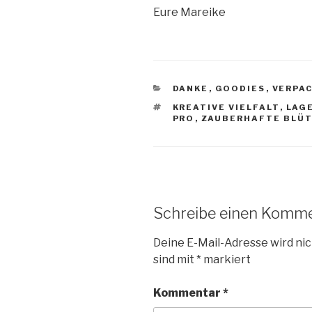
Eure Mareike
KATEGORIEN
DANKE
,
GOODIES
,
VERPA
SCHLAGWÖRTER
KREATIVE VIELFALT
,
LAG
PRO
,
ZAUBERHAFTE BLÜ
Schreibe einen Komm
Deine E-Mail-Adresse wird nic
sind mit
*
markiert
Kommentar
*