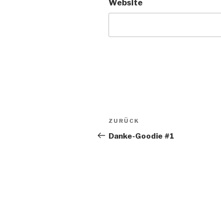
Website
Beitragsnavigation
Vorheriger
ZURÜCK
Beitrag
Danke-Goodie #1