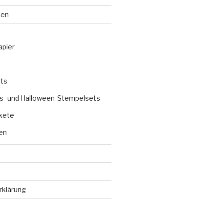
ten
apier
ts
s- und Halloween-Stempelsets
kete
en
rklärung