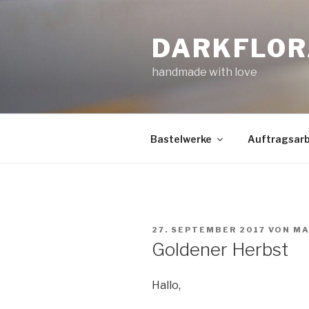
Zum
Inhalt
DARKFLOR
springen
handmade with love
Bastelwerke
Auftragsarb
VERÖFFENTLICHT
27. SEPTEMBER 2017
VON
MA
AM
Goldener Herbst
Hallo,