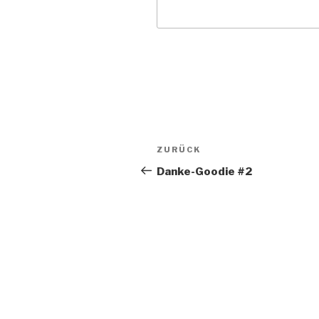
Beitragsnavigation
Vorheriger
ZURÜCK
Beitrag
Danke-Goodie #2