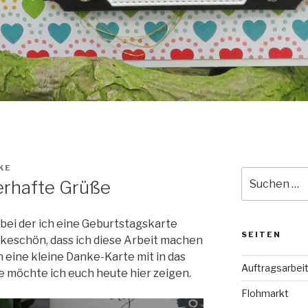
KE
Suche
erhafte Grüße
nach:
 bei der ich eine Geburtstagskarte
SEITEN
ankeschön,
dass ich diese Arbeit machen
n eine kleine Danke-Karte mit in das
Auftragsarbei
e möchte ich euch heute hier zeigen.
Flohmarkt