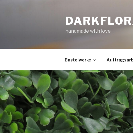
Zum
Inhalt
DARKFLOR
springen
handmade with love
Bastelwerke
Auftragsarb