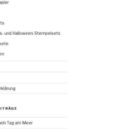
apier
ts
s- und Halloween-Stempelsets
kete
en
rklärung
EITRÄGE
 ein Tag am Meer