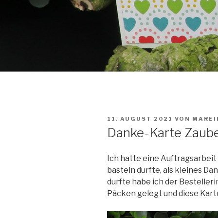
VERÖFFENTLICHT
11. AUGUST 2021
VON
MAREI
AM
Danke-Karte Zaub
Ich hatte eine Auftragsarbeit
basteln durfte, als kleines D
durfte habe ich der Bestelleri
Päcken gelegt und diese Kart