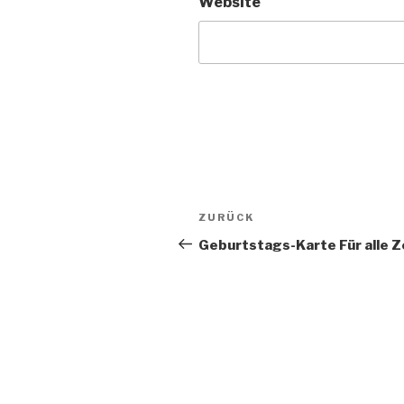
Website
Beitragsnavigation
Vorheriger
ZURÜCK
Beitrag
Geburtstags-Karte Für alle Z