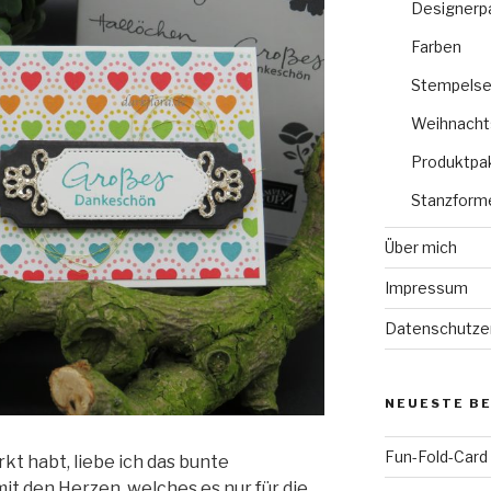
Designerp
Farben
Stempelse
Weihnacht
Produktpa
Stanzform
Über mich
Impressum
Datenschutze
NEUESTE B
Fun-Fold-Card
kt habt, liebe ich das bunte
t den Herzen, welches es nur für die