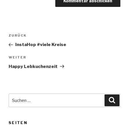
Beitragsnavigation
Vorheriger
ZURÜCK
Beitrag
InstaHop #viele Kreise
Nächster
WEITER
Beitrag
Happy Lebkuchenzeit
Suche
Suche
nach:
SEITEN