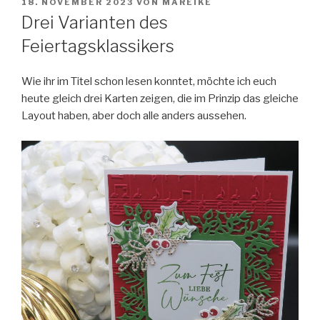
VERÖFFENTLICHT
18. NOVEMBER 2023
VON
MAREIKE
AM
Drei Varianten des
Feiertagsklassikers
Wie ihr im Titel schon lesen konntet, möchte ich euch
heute gleich drei Karten zeigen,
die im Prinzip das gleiche
Layout haben, aber doch alle anders aussehen.