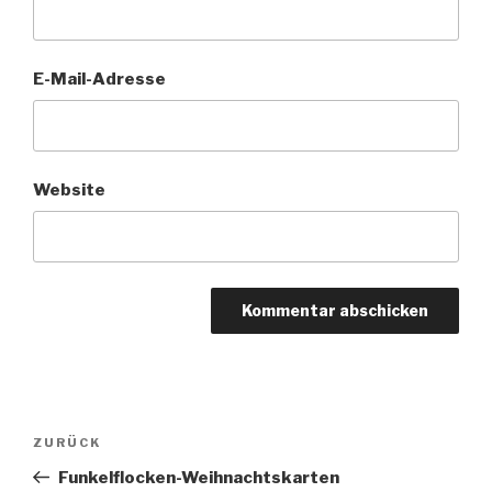
E-Mail-Adresse
Website
Beitragsnavigation
Vorheriger
ZURÜCK
Beitrag
Funkelflocken-Weihnachtskarten