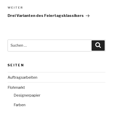
Nächster
WEITER
Beitrag
Drei Varianten des Feiertagsklassikers
Suche
Suche
nach:
SEITEN
Auftragsarbeiten
Flohmarkt
Designerpapier
Farben