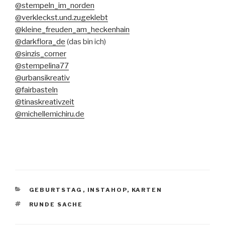
@stempeln_im_norden
@verkleckst.und.zugeklebt
@kleine_freuden_am_heckenhain
@darkflora_de
(das bin ich)
@sinzis_corner
@stempelina77
@urbansikreativ
@fairbasteln
@tinaskreativzeit
@michellemichiru.de
KATEGORIEN
GEBURTSTAG
,
INSTAHOP
,
KARTEN
SCHLAGWÖRTER
RUNDE SACHE