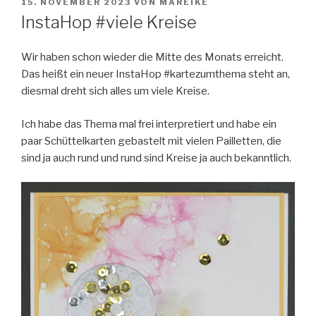
VERÖFFENTLICHT
15. NOVEMBER 2023
VON
MAREIKE
AM
InstaHop #viele Kreise
Wir haben schon wieder die Mitte des Monats erreicht.
Das heißt ein neuer InstaHop #kartezumthema steht an,
diesmal dreht sich alles um viele Kreise.
Ich habe das Thema mal frei interpretiert und habe ein
paar Schüttelkarten gebastelt mit vielen Pailletten, die
sind ja auch rund und rund sind Kreise ja auch bekanntlich.