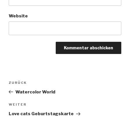
Website
Beitragsnavigation
Vorheriger
ZURÜCK
Beitrag
Watercolor World
Nächster
WEITER
Beitrag
Love cats Geburtstagskarte