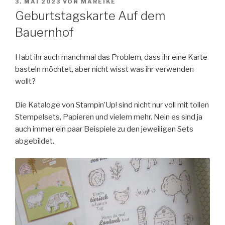
VERÖFFENTLICHT
3. MAI 2023
VON
MAREIKE
AM
Geburtstagskarte Auf dem
Bauernhof
Habt ihr auch manchmal das Problem, dass ihr eine Karte
basteln möchtet, aber nicht wisst was ihr verwenden
wollt?
Die Kataloge von Stampin’Up! sind nicht nur voll mit tollen
Stempelsets, Papieren und vielem mehr. Nein es sind ja
auch immer ein paar Beispiele zu den jeweiligen Sets
abgebildet.