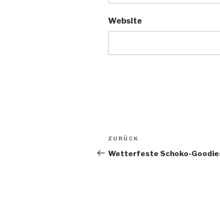
Website
Beitragsnavigation
Vorheriger
ZURÜCK
Beitrag
Wetterfeste Schoko-Goodie