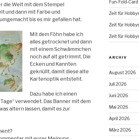
Fun-Fold-Card
er die Welt mit dem Stempel
t und dann mit Farbe und
Zeit für Hobby
umgemacht bis es mir gefallen hat.
Zeit für Hobby
Mit dem Föhn habe ich
Zeit für Hobby
alles getrocknet und dann
mit einem Schwämmchen
noch auf alt getrimmt. Die
ARCHIV
Ecken und Kannten
geknüllt, damit diese alte
August 2026
Kartenoptik entsteht.
Juli 2026
Dazu habe ich einen
Juni 2026
 Tage“ verwendet. Das Banner mit dem
Mai 2026
as altern lassen, damit es zur
April 2026
März 2026
ment?
Kommentar mit eurer Meinung.