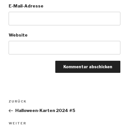
E-Mail-Adresse
Website
Beitragsnavigation
Vorheriger
ZURÜCK
Beitrag
Halloween-Karten 2024 #5
Nächster
WEITER