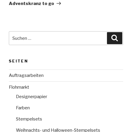
Beitrag
Adventskranz to go
Suche
Suche
nach:
SEITEN
Auftragsarbeiten
Flohmarkt
Designerpapier
Farben
Stempelsets
Weihnachts- und Halloween-Stempelsets