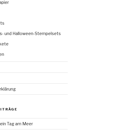
apier
ts
s- und Halloween-Stempelsets
kete
en
rklärung
EITRÄGE
 ein Tag am Meer