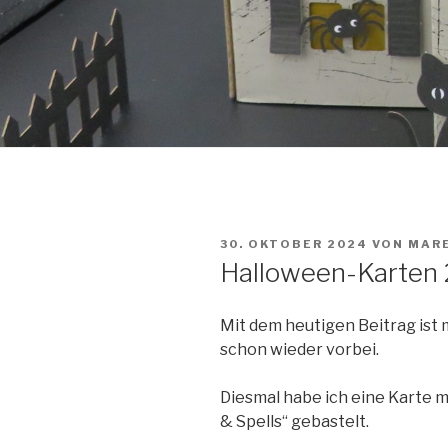
VERÖFFENTLICHT
30. OKTOBER 2024
VON
MARE
AM
Halloween-Karten
Mit dem heutigen Beitrag ist
schon wieder vorbei.
Diesmal habe ich eine Karte 
& Spells“ gebastelt.