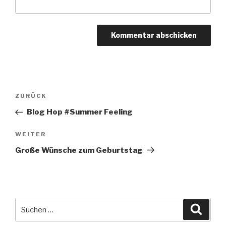
Beitragsnavigation
Vorheriger
ZURÜCK
Beitrag
Blog Hop #Summer Feeling
Nächster
WEITER
Beitrag
Große Wünsche zum Geburtstag
Suche
Suche
nach: