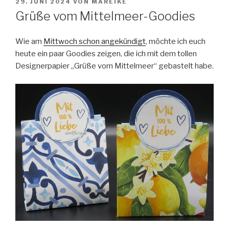
VERÖFFENTLICHT
29. JUNI 2024
VON
MAREIKE
AM
Grüße vom Mittelmeer-Goodies
Wie am
Mittwoch schon angekündigt
, möchte ich euch
heute ein paar Goodies zeigen, die ich mit dem tollen
Designerpapier „Grüße vom Mittelmeer“ gebastelt habe.