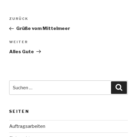
Beitragsnavigation
Vorheriger
ZURÜCK
Beitrag
Grüße vom Mittelmeer
Nächster
WEITER
Beitrag
Alles Gute
Suche
Suche
nach:
SEITEN
Auftragsarbeiten