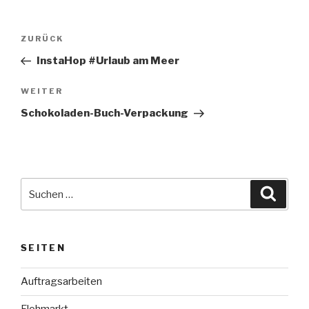
Beitragsnavigation
Vorheriger
ZURÜCK
Beitrag
InstaHop #Urlaub am Meer
Nächster
WEITER
Beitrag
Schokoladen-Buch-Verpackung
Suche
Suche
nach:
SEITEN
Auftragsarbeiten