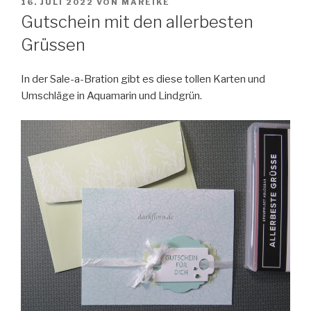
VERÖFFENTLICHT
16. JULI 2022
VON
MAREIKE
AM
Gutschein mit den allerbesten
Grüssen
In der Sale-a-Bration gibt es diese tollen Karten und
Umschläge in Aquamarin und Lindgrün.