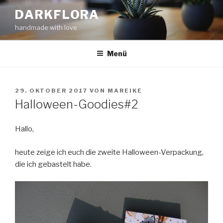
Zum
DARKFLORA
Inhalt
handmade with love
springen
Menü
VERÖFFENTLICHT
29. OKTOBER 2017
VON
MAREIKE
AM
Halloween-Goodies#2
Hallo,
heute zeige ich euch die zweite Halloween-Verpackung,
die ich gebastelt habe.