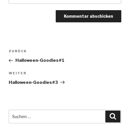
Beitragsnavigation
Vorheriger
ZURÜCK
Beitrag
Halloween-Goodies#1
Nächster
WEITER
Beitrag
Halloween-Goodies#3
Suche
Suche
nach: