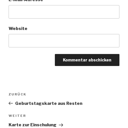
Website
Beitragsnavigation
Vorheriger
ZURÜCK
Beitrag
Geburtstagskarte aus Resten
Nächster
WEITER
Beitrag
Karte zur Einschulung