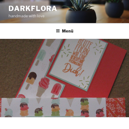
Zum
DARKFLORA
Inhalt
handmade with love
springen
Menü