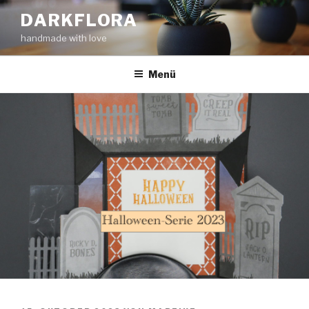
Zum
DARKFLORA
Inhalt
handmade with love
springen
Menü