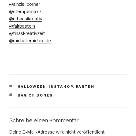
@sinzis_corner
@stempelina77
@urbansikreativ
@fairbasteln
@tinaskreativzeit
@michellemichiru.de
KATEGORIEN
HALLOWEEN
,
INSTAHOP
,
KARTEN
SCHLAGWÖRTER
BAG OF BONES
Schreibe einen Kommentar
Deine E-Mail-Adresse wird nicht veröffentlicht.