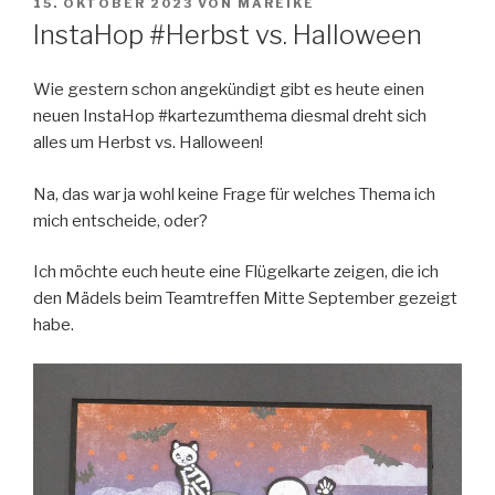
VERÖFFENTLICHT
15. OKTOBER 2023
VON
MAREIKE
AM
InstaHop #Herbst vs. Halloween
Wie gestern schon angekündigt gibt es heute einen
neuen InstaHop #kartezumthema diesmal dreht sich
alles um Herbst vs. Halloween!
Na, das war ja wohl keine Frage für welches Thema ich
mich entscheide, oder?
Ich möchte euch heute eine Flügelkarte zeigen, die ich
den Mädels beim Teamtreffen Mitte September gezeigt
habe.