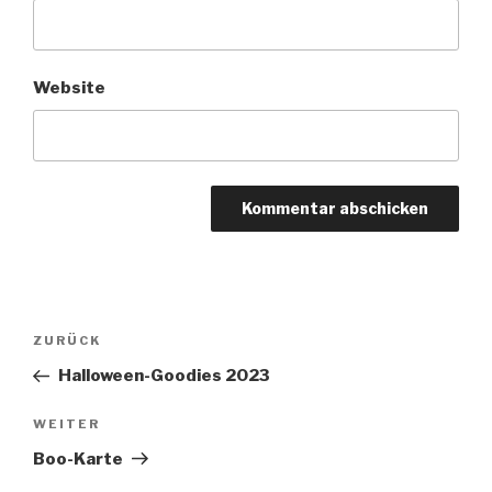
Website
Beitragsnavigation
Vorheriger
ZURÜCK
Beitrag
Halloween-Goodies 2023
Nächster
WEITER
Beitrag
Boo-Karte