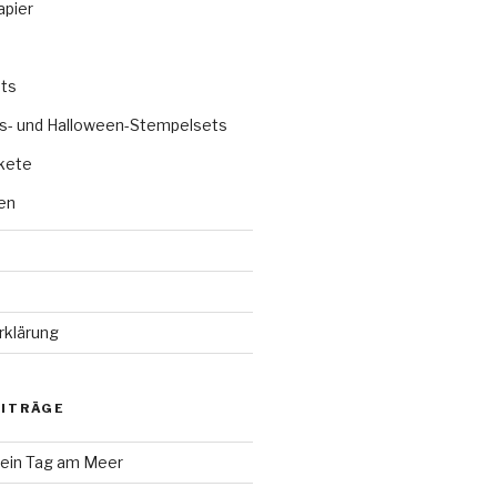
apier
ts
s- und Halloween-Stempelsets
kete
en
rklärung
EITRÄGE
 ein Tag am Meer