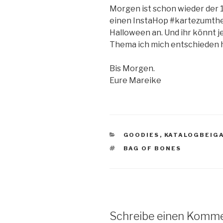
Morgen ist schon wieder der 1
einen InstaHop #kartezumthe
Halloween an. Und ihr könnt j
Thema ich mich entschieden h
Bis Morgen.
Eure Mareike
KATEGORIEN
GOODIES
,
KATALOGBEIG
SCHLAGWÖRTER
BAG OF BONES
Schreibe einen Komm