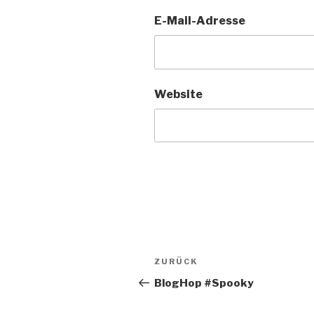
E-Mail-Adresse
Website
Beitragsnavigation
Vorheriger
ZURÜCK
Beitrag
BlogHop #Spooky