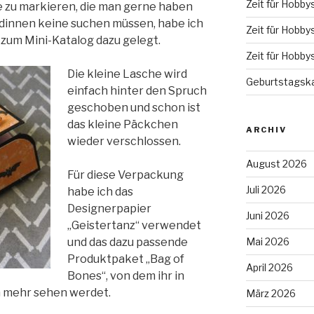
Zeit für Hobby
kte zu markieren, die man gerne haben
dinnen keine suchen müssen, habe ich
Zeit für Hobby
 zum Mini-Katalog dazu gelegt.
Zeit für Hobby
Die kleine Lasche wird
Geburtstagska
einfach hinter den Spruch
geschoben und schon ist
das kleine Päckchen
ARCHIV
wieder verschlossen.
August 2026
Für diese Verpackung
Juli 2026
habe ich das
Designerpapier
Juni 2026
„Geistertanz“ verwendet
Mai 2026
und das dazu passende
Produktpaket „Bag of
April 2026
Bones“, von dem ihr in
 mehr sehen werdet.
März 2026