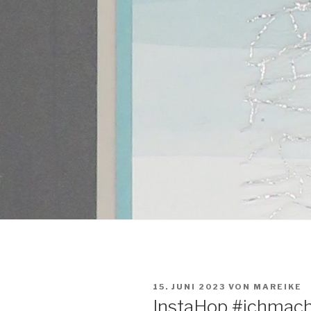
VERÖFFENTLICHT
15. JUNI 2023
VON
MAREIKE
AM
InstaHop #ichmac