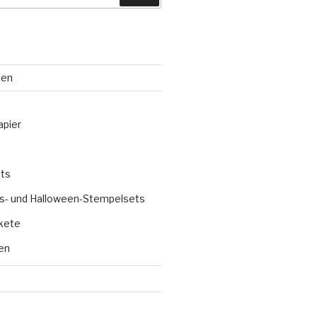
ten
apier
ts
s- und Halloween-Stempelsets
kete
en