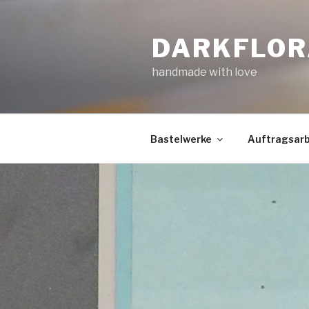
Zum
Inhalt
DARKFLOR
springen
handmade with love
Bastelwerke
Auftragsarb