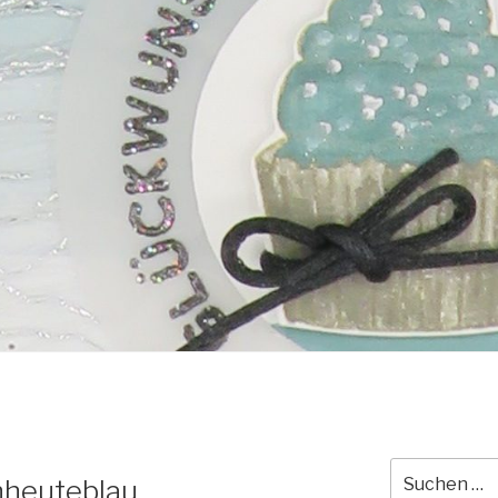
Suche
hheuteblau
nach: