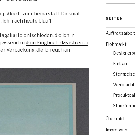
Hop #kartezumthema statt. Diesmal
SEITEN
 „ich mach heute blau“!
Auftragsarbei
tagskarte entschieden, die ich in
 passend zu
dem Ringbuch, das ich euch
Flohmarkt
er Verpackung, die ich euch am
Designerp
Farben
Stempelse
Weihnacht
Produktpa
Stanzform
Über mich
Impressum