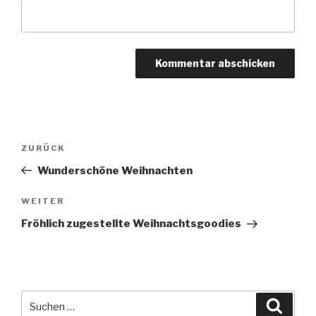
Beitragsnavigation
Vorheriger
ZURÜCK
Beitrag
Wunderschöne Weihnachten
Nächster
WEITER
Beitrag
Fröhlich zugestellte Weihnachtsgoodies
Suche
Suche
nach: