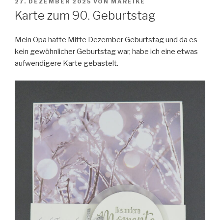
VERÖFFENTLICHT
27. DEZEMBER 2025
VON
MAREIKE
AM
Karte zum 90. Geburtstag
Mein Opa hatte Mitte Dezember Geburtstag
und da es
kein gewöhnlicher Geburtstag war, habe ich eine etwas
aufwendigere Karte gebastelt.