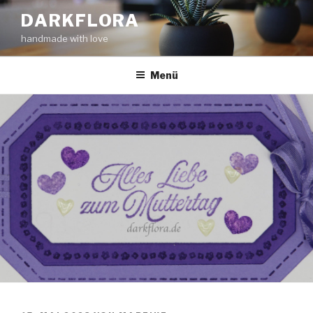
Zum
DARKFLORA
Inhalt
handmade with love
springen
Menü