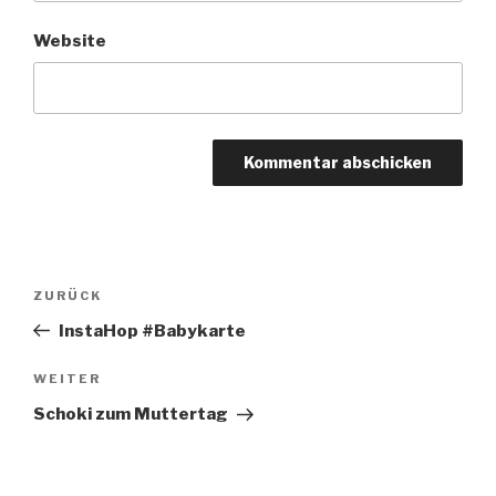
Website
Beitragsnavigation
Vorheriger
ZURÜCK
Beitrag
InstaHop #Babykarte
Nächster
WEITER
Beitrag
Schoki zum Muttertag