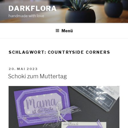
Zum
DARKFLORA
Inhalt
handmade with love
springen
Menü
SCHLAGWORT:
COUNTRYSIDE CORNERS
VERÖFFENTLICHT
20. MAI 2023
AM
Schoki zum Muttertag