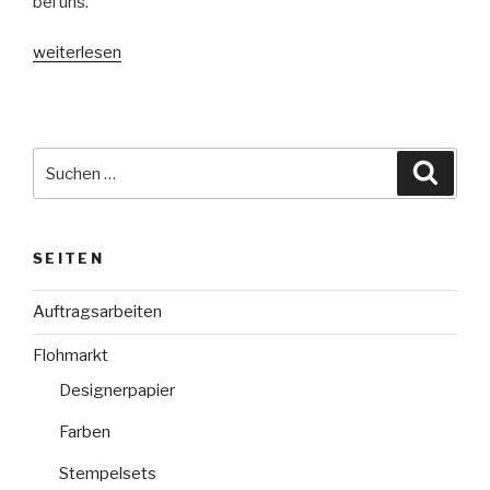
bei uns.
„Blog
weiterlesen
Hop
#neue
InColor“
Suche
Suche
nach:
SEITEN
Auftragsarbeiten
Flohmarkt
Designerpapier
Farben
Stempelsets