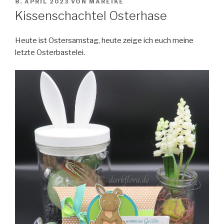
VERÖFFENTLICHT
8. APRIL 2023
VON
MAREIKE
AM
Kissenschachtel Osterhase
Heute ist Ostersamstag, heute zeige ich euch meine
letzte Osterbastelei.