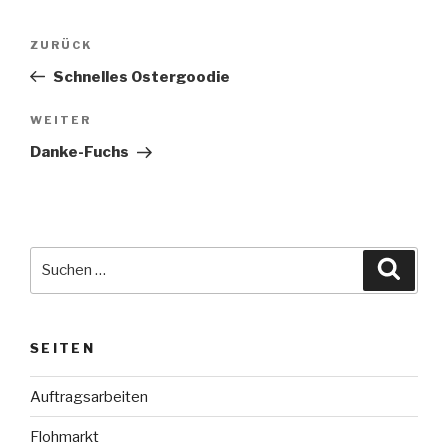
Beitragsnavigation
Vorheriger
ZURÜCK
Beitrag
Schnelles Ostergoodie
Nächster
WEITER
Beitrag
Danke-Fuchs
Suche
Suche
nach:
SEITEN
Auftragsarbeiten
Flohmarkt