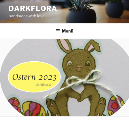
Zum
DARKFLORA
Inhalt
handmade with love
springen
Menü