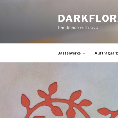
Zum
Inhalt
DARKFLOR
springen
handmade with love
Bastelwerke
Auftragsarb