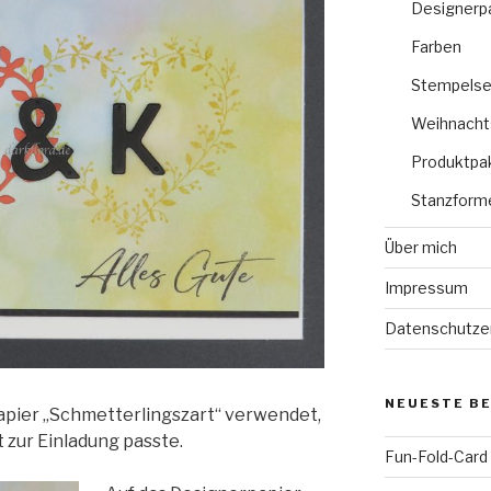
Designerp
Farben
Stempelse
Weihnacht
Produktpa
Stanzform
Über mich
Impressum
Datenschutze
NEUESTE B
apier „Schmetterlingszart“ verwendet,
t zur Einladung passte.
Fun-Fold-Card