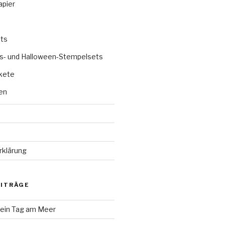
apier
ts
s- und Halloween-Stempelsets
kete
en
rklärung
EITRÄGE
 ein Tag am Meer