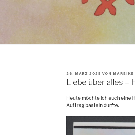
VERÖFFENTLICHT
26. MÄRZ 2025
VON
MAREIKE
AM
Liebe über alles –
Heute möchte ich euch eine Ho
Auftrag basteln durfte.