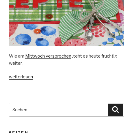
Wie am
Mittwoch versprochen
geht es heute fruchtig
weiter.
„Fruchtiger
weiterlesen
Rezept-
Ordner“
Suche
Suche
nach:
SEITEN