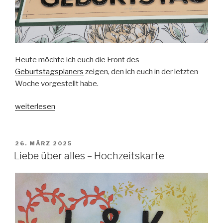
Heute möchte ich euch die Front des
Geburtstagsplaners
zeigen, den ich euch in der letzten
Woche vorgestellt habe.
„Geburtstagsplaner“
weiterlesen
VERÖFFENTLICHT
26. MÄRZ 2025
AM
Liebe über alles – Hochzeitskarte