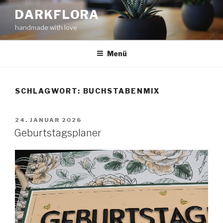
Zum
DARKFLORA
Inhalt
handmade with love
springen
Menü
SCHLAGWORT:
BUCHSTABENMIX
VERÖFFENTLICHT
24. JANUAR 2026
AM
Geburtstagsplaner