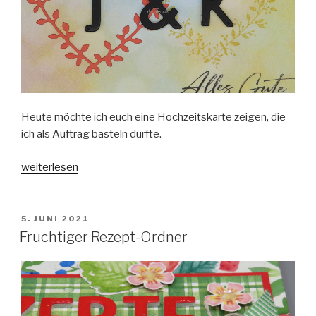
Heute möchte ich euch eine Hochzeitskarte zeigen, die
ich als Auftrag basteln durfte.
„Liebe
weiterlesen
über
alles
–
VERÖFFENTLICHT
5. JUNI 2021
AM
Hochzeitskarte“
Fruchtiger Rezept-Ordner